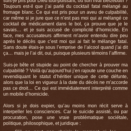
suis-je pris pour Dieu tout-puissant, ou son rival Belzébuth ?
Toujours est-il que j’ai parlé du cocktail fatal mélangé au
fromage blanc. Ce qui est pris pour un aveu de culpabilité,
car même si je jure que ce n’est pas moi qui ai mélangé ce
cocktail de médicament dans le bol, ça prouve que je le
savais… et je suis accusé de complicité d’homicide. En
face, mes accusateurs affirment m’avoir entendu dire peu
après le décès que c’est moi qui ai fait le mélange fatal.
Sans doute étais-je sous l’emprise de l’alcool quand j’ai dit
ça… mais je l’ai dit, oui, puisque plusieurs témoins l’affirme.
Suis-je bête et stupide au point de chercher à prouver ma
culpabilité ? Voilà qu’aujourd’hui j’en rajoute une couche en
revendiquant le statut d’héritier unique de cette défunte,
alors que la loi en vigueur à la date du décès ne m’accorde
pas ce droit… Ce qui est immédiatement interprété comme
un mobile d’homicide.
Alors si je dois expier, qu’au moins mon récit serve à
interpeller les consciences. Car le suicide assisté, ou par
procuration, pose une vraie problématique sociétale,
politique, philosophique, et juridique :