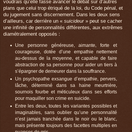
voudrais qu’elle fasse avancer le débat sur d’autres
plans que celui trop étriqué de la loi, du Code pénal, et
du jugement sans discernement. Dans les deux sens
d’ailleurs, car derrière un «
suici­­deur
» peut se cacher
une infinité de personnalités différentes, aux extrêmes
diamétra­­lement opposés :
Une personne généreuse, aimante, forte et
courageuse, dotée d’une empathie nettement
au-dessus de la moyenne, et capable de faire
abstraction de sa personne pour aider un tiers à
s’épargner de demeurer dans la souffrance.
Un psychopathe exsangue d’empathie, pervers,
lâche, déterminé dans sa haine meurtrière,
sournois fourbe et méticuleux dans ses efforts
pour maquiller son crime en suicide.
Entre les deux, toutes les variantes possibles et
imaginables, sans oublier qu’une personnalité
n’est jamais tranchée dans le noir ou le blanc,
mais présente toujours des facettes multiples en
nuances de gris.