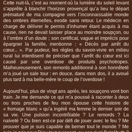
Cette nuit-là, c’est au moment où la lumière du soleil levant
s’apprête à blanchir l'horizon provençal qu’a lieu le départ
prématuré de ma compagne vers l’inconnaissable monde
des ombres éternelles, exode sans retour. Le médecin en
charge de délivrer le permis d'inhumer étant acquis à ma
cause, rien ne devait laisser place au moindre soupçon, ou
à l’ombre d’un doute ; son certificat, vague et imprécis pour
épargner la famille, mention­ne : « Décès par arrêt du
cœur... ». Par pudeur, les règles du savoir-vivre en milieu
rural lui interdisent de préciser que l’arrêt du cœur est ici
causé par une overdose de produits psychotropes.
Malheureusement, son remords additionné à son honnêteté
m’a joué un sale tour : en douce, dans mon dos, il a avoué
plus tard à ma belle-mère le coup de l’overdose !
Aujourd’hui, plus de vingt ans après, les soupçons vont bon
train. Je me demande ce qui m’a poussé à raconter à deux
ou trois proches de feu mon épouse cette histoire de
« fromage blanc » qu’a ingéré ma femme le dernier soir de
sa vie. Une pulsion incontrô­lable ? Le remords ? La
naïveté ? Ou bien est-ce par défi de jouer avec le feu ? Me
prouver que je suis capable de berner tout le monde ? Me