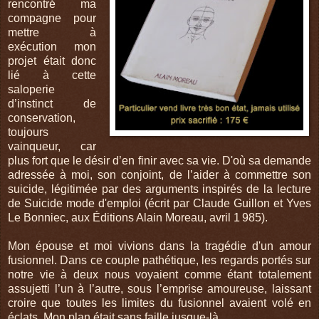
rencontré ma
compagne pour
mettre à
exécution mon
projet était donc
lié à cette
saloperie
d’instinct de
conservation,
toujours
vainqueur, car
plus fort que le désir d’en finir avec sa vie. D'où sa demande
adressée à moi, son conjoint, de l’aider à commettre son
suicide, légitimée par des arguments inspirés de la lecture
de Suicide mode d'emploi (écrit par Claude Guillon et Yves
Le Bonniec, aux Éditions Alain Moreau, avril 1 985).
Mon épouse et moi vivions dans la tragédie d'un amour
fusionnel. Dans ce couple pathétique, les regards portés sur
notre vie à deux nous voyaient comme étant totalement
assujetti l’un à l’autre, sous l’emprise amoureuse, laissant
croire que toutes les limites du fusionnel avaient volé en
éclats. Mon plan était sans faille jusque-là.