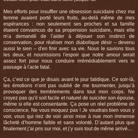
Mes efforts pour insuffler une obsession suicidaire chez ma
femme avaient porté leurs fruits, au-delà même de mes
espérances : non seulement ses proches et sa famille
étaient convaincus de sa propension suicidaire, mais elle
m'a demandé de l'aider à déjouer son instinct de
conservation, pour réaliser mon diabolique désir – devenu
aussi le sien – d'en finir avec sa vie. Nous le savions tous
les deux, et nourrissions l'espoir que notre amour serait
assez fort pour nous conduire irrémédiablement vers le
passage à l'acte fatal.
Ça, c’est ce que je disais avant le jour fatidique. Ce soir-là,
les émotions n’ont pas oublié de me tourmenter, jusqu’à
provoquer des tremblements dans tout mon corps. Ne
croyez pas qu’il soit facile et naturel de suicider son épouse,
même si elle est consentante. Ça pose un réel problème de
conscience. Ne vous moquez pas ! Je voudrais bien vous y
voir, vous qui riez de voir ainsi mise à nue mon immense
lâcheté d’homme faible et sans volonté. D’autant plus que
finalement j’ai pris sur moi, et j’y suis tout de même arrivé…