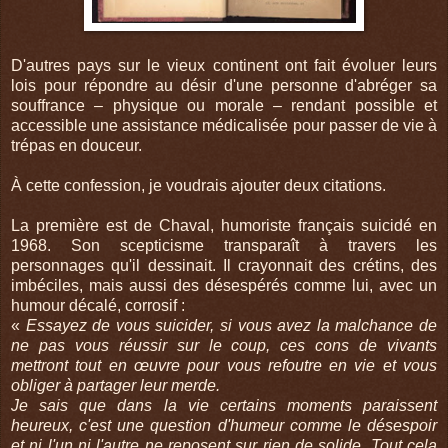
D'autres pays sur le vieux continent ont fait évoluer leurs
lois pour répondre au désir d'une personne d'abréger sa
souffrance – physique ou morale – rendant possible et
accessible une assistance médicalisée pour passer de vie à
trépas en douceur.
À cette confession, je voudrais ajouter deux citations.
La première est de Chaval, humoriste français suicidé en
1968. Son scepticisme transparaît à travers les
personnages qu'il dessinait. Il crayonnait des crétins, des
imbéciles, mais aussi des désespérés comme lui, avec un
humour décalé, corrosif :
«
Essayez de vous suicider, si vous avez la malchance de
ne pas vous réussir sur le coup, ces cons de vivants
mettront tout en œuvre pour vous refoutre en vie et vous
obliger à partager leur merde.
Je sais que dans la vie certains moments paraissent
heureux, c'est une question d'humeur comme le désespoir
et ni l'un ni l'autre ne reposent sur rien de solide. Tout cela