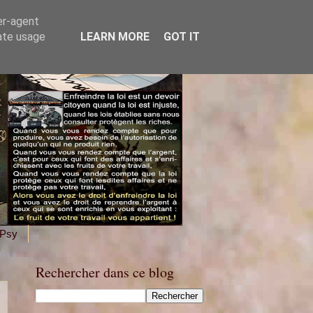
er-agent
rate usage
LEARN MORE
GOT IT
 Psy
Rechercher dans ce blog