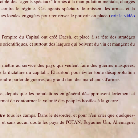
s ciblé des "agents spéciaux" formés à la manipulation mentale, chargés
contre le régime. Ces agents spéciaux fournissent les armes et la
ues locales engagées pour renverser le pouvoir en place (
voir la vidéo
e l'empire du Capital ont créé Daesh, et placé à sa tête des stratèges
des scientifiques, et surtout des laïques qui boivent du vin et mangent du
 mettre au service des pays qui veulent faire des guerres masquées,
a dictature du capital... Et surtout pour éviter toute désapprobation
tendre parler de guerres, au grand dam des marchands d'armes !
re, depuis que les populations en général désapprouvent fortement et
met de contourner la volonté des peuples hostiles à la guerre.
tre
tous les camps. Dans le désordre, et pour n'en citer que quelques-
te, et sans aucun doute les pays de l'OTAN, Royaume Uni, Allemagne,