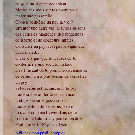
neige d’un silence accablant…
Mettre des mots sur tes maux pour
tenter une passerelle…
Choisir peut-être un peu ta vie ?
Inventer une autre vie, d’autres saisons,
des échelles magiques, des fondations
de liberté et de douceurs infinies…
Consulter un psy n’est pas le signe que
tu es malade.
C’est le signe que tu refuses de te
conformer à une société malade.
Dès l’instant où tu prends conscience de
ce refus, tu n’a plus besoin de consulter
un psy.
Si ton refus est inconscient, le psy
t’aidera à réveiller ta conscience.
L’étape suivante passera par
l’acceptation de ton refus, tout en
trouvant comment vivre dans cette
société malade sans y perdre ton âme.
Paul Dussert - Psychanalyste
Afficher mon profil complet