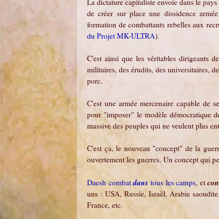
La dictature capitaliste envoie dans le pay
de créer sur place une dissidence armée 
formation de combattants rebelles aux recr
du Projet MK-ULTRA
).
C'est ainsi que les véritables dirigeants d
militaires, des érudits, des universitaires, 
porc.
C'est une armée mercenaire capable de se
pour "imposer" le modèle démocratique de l
massive des peuples qui ne veulent plus en
C'est ça, le nouveau "concept" de la guer
ouvertement les guerres. Un concept qui per
dans
con
Daesh combat
tous les camps
, et
uns : USA, Russie, Israël, Arabie saoudi
France, etc.