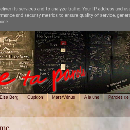
liver its services and to analyze traffic. Your IP address and us
rmance and security metrics to ensure quality of service, gene
buse.
Elsa Berg
Cupidon
Mars/Vénus
A la une
Paroles de
sme,